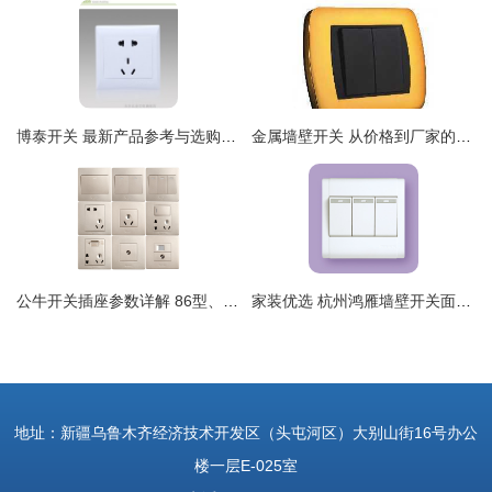
博泰开关 最新产品参考与选购指南
金属墙壁开关 从价格到厂家的完整采购指南
公牛开关插座参数详解 86型、118型与多孔插座的家用选择指南
家装优选 杭州鸿雁墙壁开关面板插座康居A系列86型三开双控大翘板体验
地址：新疆乌鲁木齐经济技术开发区（头屯河区）大别山街16号办公
楼一层E-025室