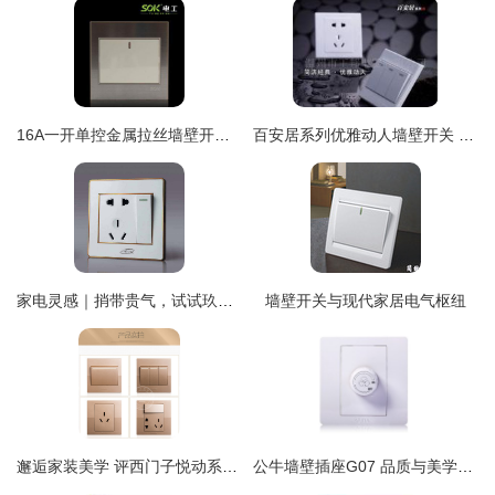
16A一开单控金属拉丝墙壁开关 广东电工电气的品质之选
百安居系列优雅动人墙壁开关 品质生活从指尖开启
家电灵感｜捎带贵气，试试玖珑金边开关上演轻奢家居范
墙壁开关与现代家居电气枢纽
邂逅家装美学 评西门子悦动系列香槟金五孔插座
公牛墙壁插座G07 品质与美学的完美融合